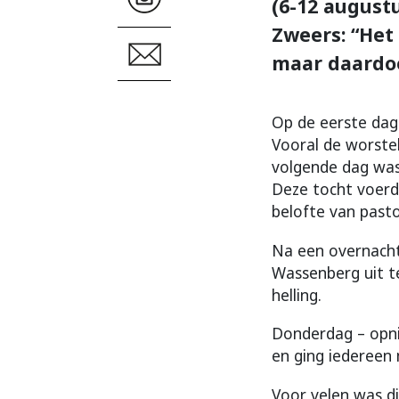
(6-12 august
Zweers: “Het
maar daardoor
Op de eerste dag 
Vooral de worste
volgende dag was
Deze tocht voerd
belofte van past
Na een overnachti
Wassenberg uit t
helling.
Donderdag – opni
en ging iedereen
Voor velen was di