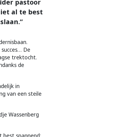
ider pastoor
et al te best
slaan.”
dernisbaan.
n succes… De
gse trektocht.
Ondanks de
elijk in
g van een steile
adje Wassenberg
it best spannend;