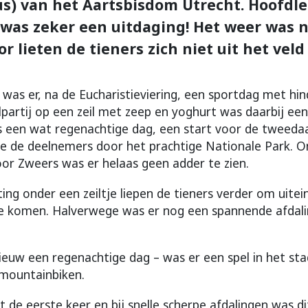
us) van het Aartsbisdom Utrecht. Hoofdle
 was zeker een uitdaging! Het weer was ni
 lieten de tieners zich niet uit het veld 
was er, na de Eucharistieviering, een sportdag met hin
lpartij op een zeil met zeep en yoghurt was daarbij ee
 een wat regenachtige dag, een start voor de tweedaa
e de deelnemers door het prachtige Nationale Park. 
oor Zweers was er helaas geen adder te zien.
ng onder een zeiltje liepen de tieners verder om uiteind
e komen. Halverwege was er nog een spannende afdalin
euw een regenachtige dag – was er een spel in het st
 mountainbiken.
t de eerste keer en bij snelle scherpe afdalingen was d