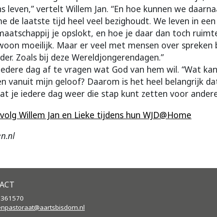
s leven,” vertelt Willem Jan. “En hoe kunnen we daarna
me de laatste tijd heel veel bezighoudt. We leven in een
maatschappij je opslokt, en hoe je daar dan toch ruimt
woon moeilijk. Maar er veel met mensen over spreken 
der. Zoals bij deze Wereldjongerendagen.”
 iedere dag af te vragen wat God van hem wil. “Wat kan
vanuit mijn geloof? Daarom is het heel belangrijk dat
dat je iedere dag weer die stap kunt zetten voor ander
n volg Willem Jan en Lieke tijdens hun WJD@Home
en.nl
ACT
2361570
enpastoraat@aartsbisdom.
nl