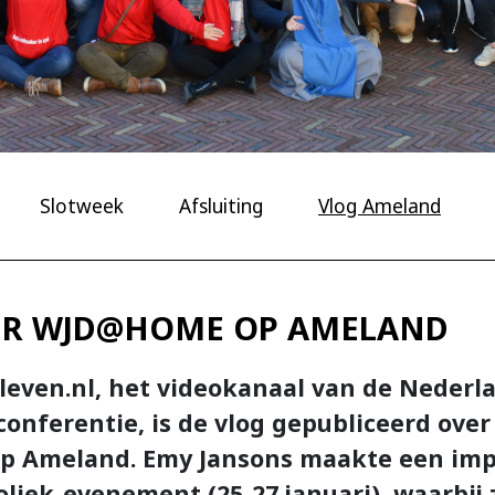
Slotweek
Afsluiting
Vlog Ameland
ER WJD@HOME OP AMELAND
leven
.nl, het videokanaal van de Nederl
onferentie, is de vlog gepubliceerd over
 Ameland. Emy Jansons maakte een imp
oliek-evenement (25-27 januari), waarbij