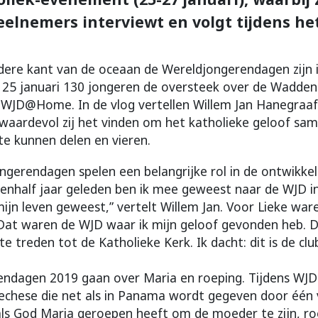
elnemers interviewt en volgt tijdens h
ndere kant van de oceaan de Wereldjongerendagen zijn
 25 januari 130 jongeren de oversteek over de Wadden
WJD@Home. In de vlog vertellen Willem Jan Hanegraaf
 waardevol zij het vinden om het katholieke geloof sa
te kunnen delen en vieren.
ngerendagen spelen een belangrijke rol in de ontwikkel
enhalf jaar geleden ben ik mee geweest naar de WJD in
mijn leven geweest,” vertelt Willem Jan. Voor Lieke war
“Dat waren de WJD waar ik mijn geloof gevonden heb. D
 treden tot de Katholieke Kerk. Ik dacht: dit is de club 
endagen 2019 gaan over Maria en roeping. Tijdens W
echese die net als in Panama wordt gegeven door één
als God Maria geroepen heeft om de moeder te zijn, r