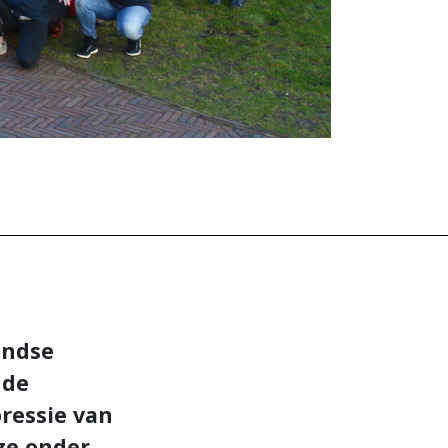
andse
 de
ressie van
 ze onder