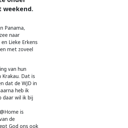
et weekend.
 in Panama,
zee naar
 en Lieke Erkens
men met zoveel
ing van hun
 Krakau. Dat is
en dat de WJD in
aarna heb ik
daar wil ik bij
JD@Home is
 van de
oept God ons ook