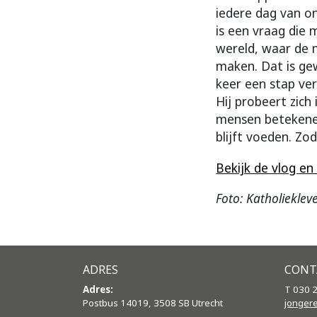
iedere dag van on
is een vraag die 
wereld, waar de 
maken. Dat is ge
keer een stap ver
Hij probeert zich
mensen betekenen 
blijft voeden. Zo
Bekijk de vlog e
Foto: Katholieklev
ADRES
CONT
Adres:
T 030 
Postbus 14019, 3508 SB Utrecht
jonger