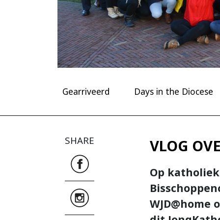
Gearriveerd
Days in the Diocese
SHARE
VLOG OV
Op katholiek
Bisschoppenc
WJD@home op
dit JongKath