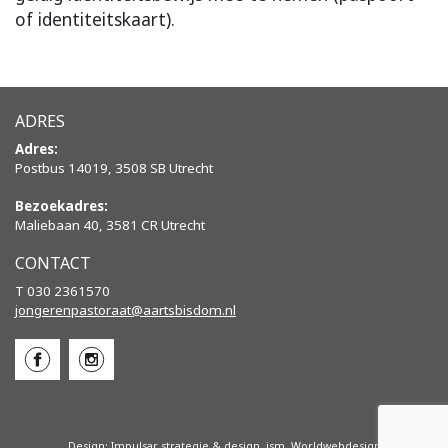
of identiteitskaart).
ADRES
Adres:
Postbus 14019, 3508 SB Utrecht
Bezoekadres:
Maliebaan 40, 3581 CR Utrecht
CONTACT
T 030 2361570
jongerenpastoraat@aartsbisdom.
nl
Design:
Impulsar strategie & design
, ism.
Worldwebdesign