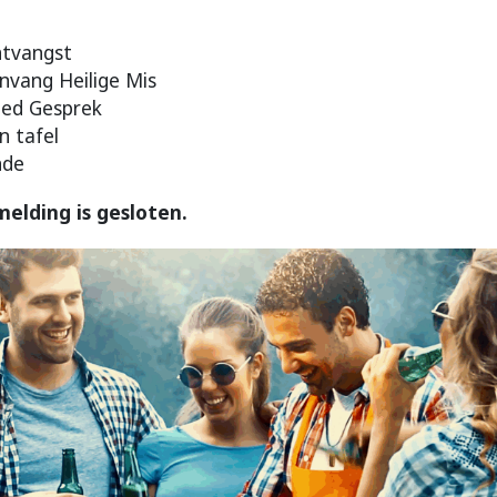
ntvangst
nvang Heilige Mis
oed Gesprek
n tafel
nde
elding is gesloten.