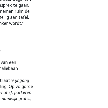
esprek te gaan.
e nemen ruim de
llig aan tafel,
nker wordt.”
)
g van een
Maliebaan
straat 9
(ingang
lding. Op volgorde
ernatief: parkeren
namelijk gratis.)