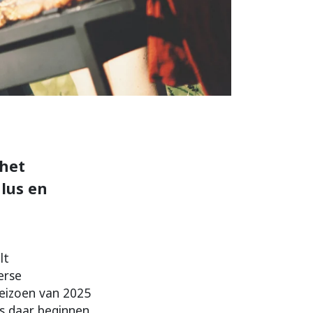
 het
lus en
lt
erse
seizoen van 2025
dus daar beginnen