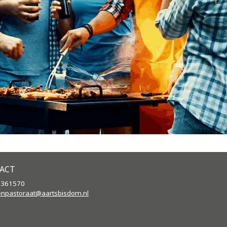
ACT
2361570
enpastoraat@aartsbisdom.
nl