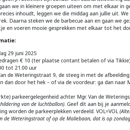
aan we in kleinere groepen uiteen om met elkaar in g
recies inhoudt, leggen we die middag aan jullie uit. W
prek. Daarna steken we de barbecue aan en gaan we geze
etje en voeren mooie gesprekken met elkaar tot het do
rmatie:
ag 29 juni 2025
dragen € 10 (ter plaatse contant betalen of via Tikkie
.00 tot 21.00 uur
Van de Weteringstraat 9, de steeg in met de afbeeldin
en dan door het hek – of via de voordeur: ga dan naar 
rkte) parkeergelegenheid achter Mgr. Van de Wetering
hildering van de luchtballon)
. Geef dit aan bij je aanme
ing worden de parkeerplekken verdeeld. VOL=VOL
(Alt
n de Weteringstraat of op de Maliebaan, dat is op zondag 