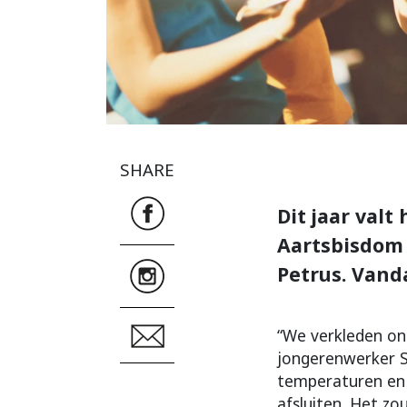
SHARE
Dit jaar valt
Aartsbisdom 
Petrus. Vand
“We verkleden ons
jongerenwerker S
temperaturen en 
afsluiten. Het zo