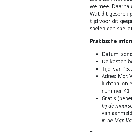
we mee. Daarna g
Wat dit gesprek p
tijd voor dit ges
spelen een spell
Praktische info
Datum: zond
De kosten be
Tijd: van 15
Adres: Mgr. 
luchtballon 
nummer 40
Gratis (bepe
bij de muursc
van aanmeld
in de Mgr. Va