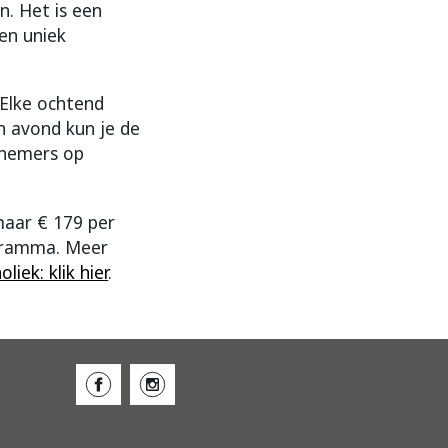
n. Het is een
en uniek
. Elke ochtend
n avond kun je de
lnemers op
maar € 179 per
ogramma. Meer
iek: klik hier
.