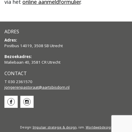
via het
online aanmeldformulier
.
ADRES
Adres:
Postbus 14019, 3508 SB Utrecht
Bezoekadres:
Maliebaan 40, 3581 CR Utrecht
CONTACT
T 030 2361570
jongerenpastoraat@aartsbisdom.
nl
Design:
Impulsar strategie & design
, ism.
Worldwebdesign