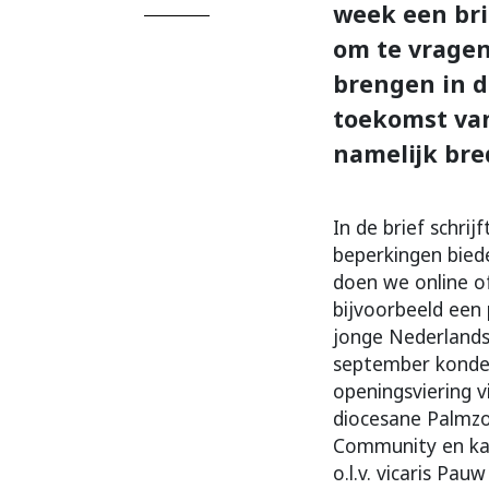
week een bri
om te vragen
brengen in d
toekomst van
namelijk bre
In de brief schri
beperkingen biede
doen we online of
bijvoorbeeld ee
jonge Nederlands
september konde
openingsviering 
diocesane Palmzo
Community en kard
o.l.v. vicaris Pauw