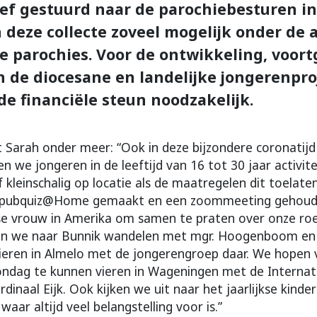
ef gestuurd naar de parochiebesturen i
 deze collecte zoveel mogelijk onder de 
e parochies. Voor de ontwikkeling, voor
 de diocesane en landelijke jongerenpro
de financiële steun noodzakelijk.
jft Sarah onder meer: “Ook in deze bijzondere coronatij
n we jongeren in de leeftijd van 16 tot 30 jaar activite
 kleinschalig op locatie als de maatregelen dit toelat
n pubquiz@Home gemaakt en een zoommeeting gehou
e vrouw in Amerika om samen te praten over onze roe
n we naar Bunnik wandelen met mgr. Hoogenboom en
vieren in Almelo met de jongerengroep daar. We hopen 
ndag te kunnen vieren in Wageningen met de Internati
inaal Eijk. Ook kijken we uit naar het jaarlijkse kinde
 waar altijd veel belangstelling voor is.”