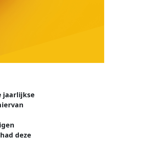
jaarlijkse
hiervan
igen
jhad deze