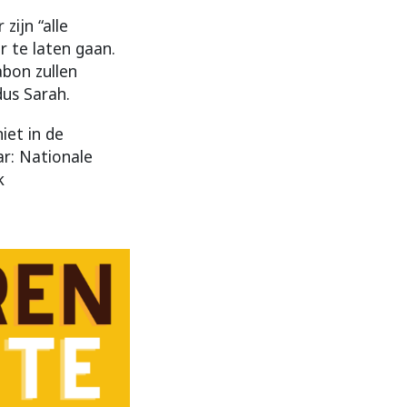
zijn “alle
 te laten gaan.
abon zullen
dus Sarah.
iet in de
ar: Nationale
k
.