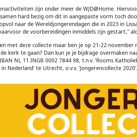
enactiviteiten zijn onder meer de WJD@Home. Hiervoor 
samen hard bezig om dit in aangepaste vorm toch door
opvol naar de Wereldjongerendagen die in 2023 in Liss
aarvoor de voorbereidingen inmiddels zijn gestart,” al
en met deze collecte maar ben je op 21-22 november n
 de kerk te gaan? Dan kun je je bijdrage overmaken na
 IBAN NL 11 INGB 0002 7844 98, t.n.v. ‘Rooms Katholie
n Nederland’ te Utrecht, o.v.v. ‘Jongerencollecte 2020’