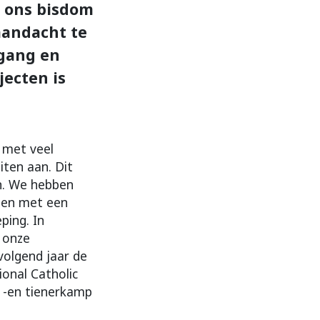
n ons bisdom
aandacht te
tgang en
jecten is
d met veel
iten aan. Dit
en. We hebben
den met een
ping. In
 onze
volgend jaar de
onal Catholic
r -en tienerkamp