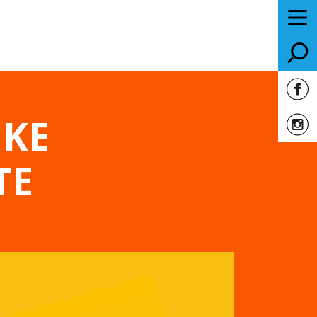
JKE
TE