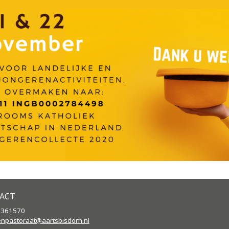
ACT
2361570
enpastoraat@aartsbisdom.
nl