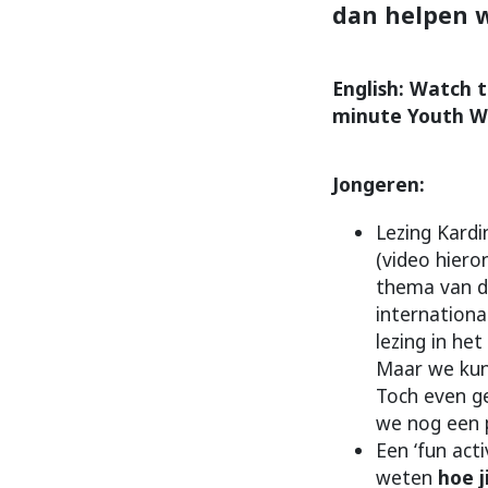
dan helpen we
English: Watch t
minute Youth Wo
Jongeren:
Lezing Kardin
(video hiero
thema van d
internation
lezing in het
Maar we kunn
Toch even ge
we nog een 
Een ‘fun acti
weten
hoe j