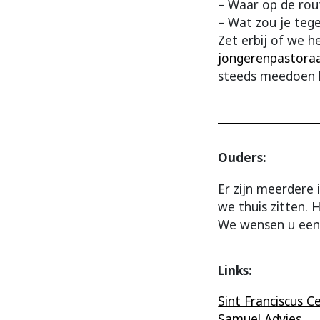
– Waar op de rout
– Wat zou je teg
Zet erbij of we h
jongerenpastora
steeds meedoen 
Ouders:
Er zijn meerdere 
we thuis zitten. 
We wensen u een 
Links:
Sint Franciscus 
Samuel Advies