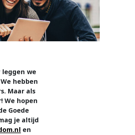
r leggen we
. We hebben
s. Maar als
or! We hopen
 de Goede
ag je altijd
dom.nl
en