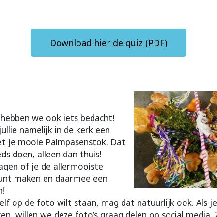
Download hier de quiz (PDF)
 hebben we ook iets bedacht!
llie namelijk in de kerk een
et je mooie Palmpasenstok. Dat
s doen, alleen dan thuis!
ragen of je de allermooiste
unt maken en daarmee een
n!
 zelf op de foto wilt staan, mag dat natuurlijk ook. Als j
, willen we deze foto’s graag delen op social media. Z