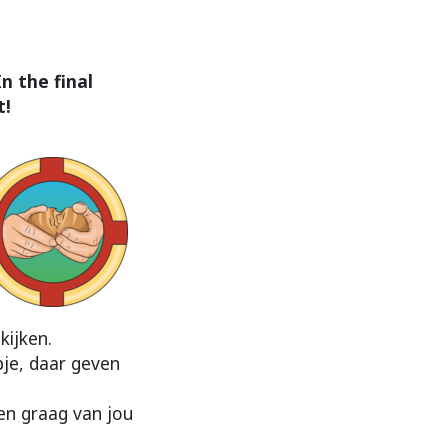
n the final
t!
kijken.
pje, daar geven
len graag van jou