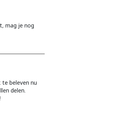
at, mag je nog
k te beleven nu
llen delen.
!