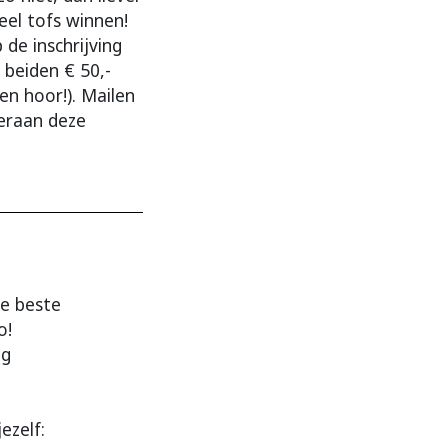
eel tofs winnen!
de inschrijving
 beiden € 50,-
en hoor!). Mailen
nderaan deze
De beste
o!
ag
ezelf: