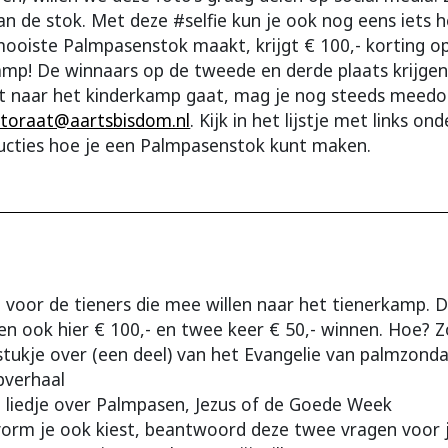
an de stok. Met deze #selfie kun je ook nog eens iets h
ooiste Palmpasenstok maakt, krijgt € 100,- korting op 
amp! De winnaars op de tweede en derde plaats krijgen
iet naar het kinderkamp gaat, mag je nog steeds meedo
toraat@aartsbisdom.nl
. Kijk in het lijstje met links o
ructies hoe je een Palmpasenstok kunt maken.
en voor de tieners die mee willen naar het tienerkamp. 
n ook hier € 100,- en twee keer € 50,- winnen. Hoe? Z
tukje over (een deel) van het Evangelie van palmzond
pverhaal
en liedje over Palmpasen, Jezus of de Goede Week
vorm je ook kiest, beantwoord deze twee vragen voor j