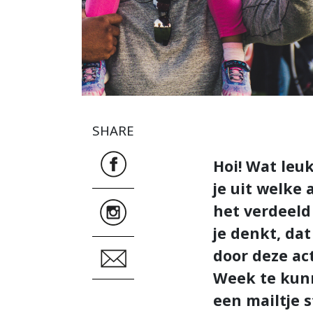
SHARE
Hoi! Wat leu
je uit welke
het verdeeld
je denkt, da
door deze ac
Week te kunn
een mailtje 