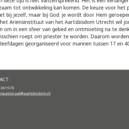
n deze tijd is niet vanzelfsprekend. Het is een verlangen
gzaam tot ontwikkeling kan komen. De keuze voor het 
et bij jezelf, maar bij God: je wordt door Hem geroepe
g het Ariënsinstituut van het Aartsbisdom Utrecht wil 
n om in een sfeer van gebed en ontmoeting na te den
isschien roept om priester te worden. Daarom worden 
efdagen georganiseerd voor mannen tussen 17 en 40 j
ACT
2361570
enpastoraat@aartsbisdom.
nl