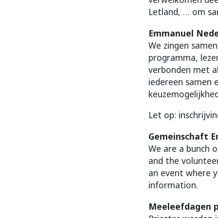
Letland, … om sa
Emmanuel Nede
We zingen samen,
programma, lezen
verbonden met al
iedereen samen en
keuzemogelijkhed
Let op: inschri
Gemeinschaft E
We are a bunch o
and the volunteer
an event where yo
information.
Meeleefdagen pr