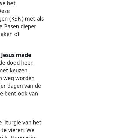
we het
Deze
gen (KSN) met als
je Pasen dieper
maken of
s Jesus made
n de dood heen
 met keuzen,
ijn weg worden
vier dagen van de
e bent ook van
 liturgie van het
s te vieren. We
ijk, Hongarije,