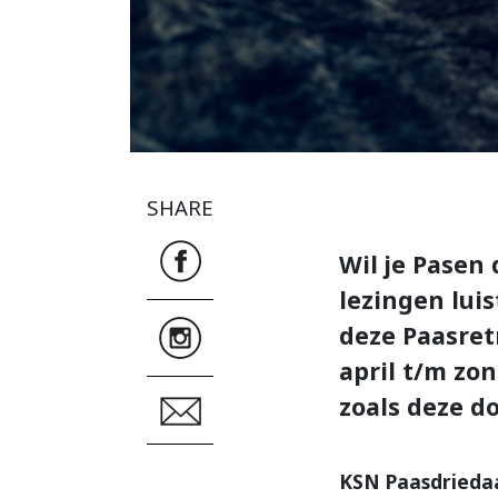
SHARE
Wil je Pasen
lezingen lui
deze Paasret
april t/m zo
zoals deze do
KSN Paasdrieda