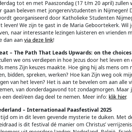
erdag tot en met Paaszondag (17 t/m 20 april) zullen 
 gaan beleven met jongeren/studenten in Nijmegen! 
ordt georganiseerd door Katholieke Studenten Nijme
leven! We zijn te gast in de Maria Geboortekerk. Wil 
ven, naar interessante lezingen luisteren en vrienden 
je dan aan
via deze link
!
eat – The Path That Leads Upwards: on the choice
 zullen we ons verdiepen in hoe Jezus door het leven e
als mens Zijn keuzes maakte. Hoe ging hij als mens om
jden, bidden, spreken, werken? Hoe kan Zijn weg ook m
ngen van het leven? Het is aan te bevelen om aan alle 
 nemen, van donderdagavond tot zondagmorgen. Maar j
een deel/een dag deel te nemen. Meer info:
klik hier
.
erland – Internationaal Paasfestival 2025
jd om in dit leven gevende mysterie te duiken. Met de
idraad is dit festival dé manier om Christus’ verrijzeni
nemers uit meerdere landen: Nederland, België, Frankr