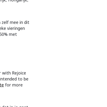
zelf mee in dit
eke vieringen
r 50% met
 with Rejoice
 intended to be
ite
for more