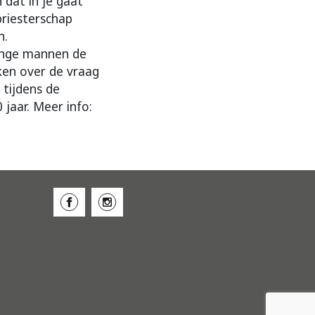
 dat in je gaat
priesterschap
n.
jonge mannen de
ken over de vraag
tijdens de
aar. Meer info: