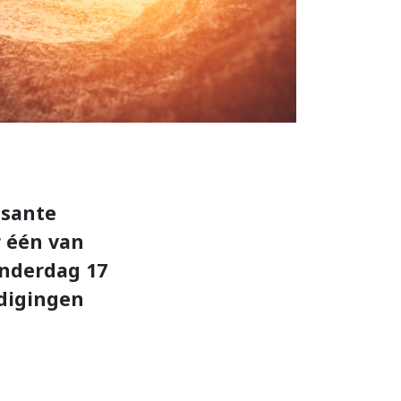
ssante
 één van
onderdag 17
odigingen