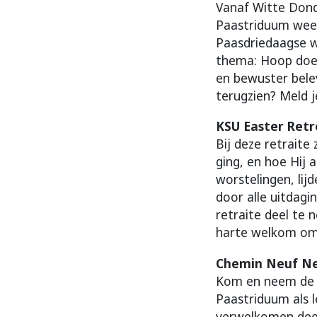
Vanaf Witte Dond
Paastriduum weer
Paasdriedaagse w
thema: Hoop doet 
en bewuster bele
terugzien? Meld 
KSU Easter Retr
Bij deze retraite
ging, en hoe Hij 
worstelingen, li
door alle uitdagi
retraite deel te
harte welkom om 
Chemin Neuf Ned
Kom en neem de ti
Paastriduum als le
verwelkomen deel