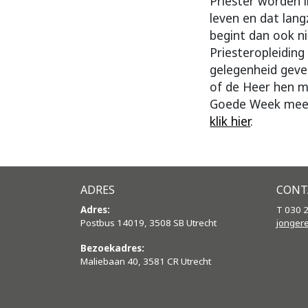
Priester worden i
leven en dat lan
begint dan ook ni
Priesteropleidin
gelegenheid geve
of de Heer hen m
Goede Week meele
klik hier
.
ADRES
CONT
Adres:
T 030 
Postbus 14019, 3508 SB Utrecht
jonger
Bezoekadres:
Maliebaan 40, 3581 CR Utrecht