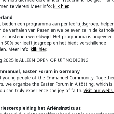
men te vieren! Meer info:
klik hier
.
rland
 bieden een programma aan per leeftijdsgroep, helpen 
 de verhalen van Pasen en we beleven ze in de katholi
le christenen wereldwijd. Het programma is ongevee
 50% per leeftijdsgroep en het biedt verschillende
en. Meer info:
klik hier
.
jving 2025 is ALLEEN OPEN OP UITNODIGING
mmanuel, Easter Forum in Germany
f young people of the Emmanuel Community. Together
s, we organize the Easter Forum in Altötting, which is
u can truly experience the joy of faith.
Visit our webs
iesteropleiding het Ariënsinstituut