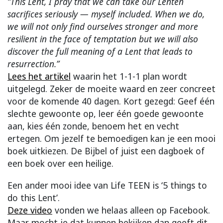
“This Lent, I pray that we can take our Lenten
sacrifices seriously — myself included. When we do,
we will not only find ourselves stronger and more
resilient in the face of temptation but we will also
discover the full meaning of a Lent that leads to
resurrection.”
Lees het artikel
waarin het 1-1-1 plan wordt
uitgelegd. Zeker de moeite waard en zeer concreet
voor de komende 40 dagen. Kort gezegd: Geef één
slechte gewoonte op, leer één goede gewoonte
aan, kies één zonde, benoem het en vecht
ertegen. Om jezelf te bemoedigen kan je een mooi
boek uitkiezen. De Bijbel of juist een dagboek of
een boek over een heilige.
Een ander mooi idee van Life TEEN is ‘5 things to
do this Lent’.
Deze video
vonden we helaas alleen op Facebook.
Maar mocht je dat kunnen bekijken dan geeft dit