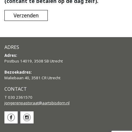
(contant te betalen op de dag zelf).
ADRES
Adres:
Postbus 14019, 3508 SB Utrecht
Bezoekadres:
Maliebaan 40, 3581 CR Utrecht
CONTACT
T 030 2361570
jongerenpastoraat@aartsbisdom.
nl