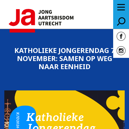
KATHOLIEKE JONGERENDAG 7
NOVEMBER: SAMEN OP WEG
NAAR EENHEID