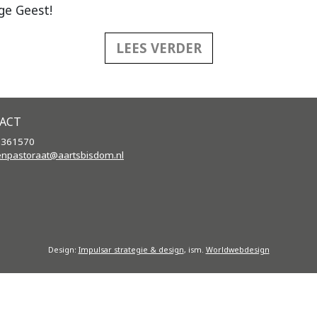
ige Geest!
LEES VERDER
ACT
2361570
enpastoraat@aartsbisdom.
nl
Design:
Impulsar strategie & design
, ism.
Worldwebdesign