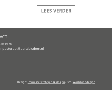
LEES VERDER
ACT
2361570
enpastoraat@aartsbisdom.
nl
Design:
Impulsar strategie & design
, ism.
Worldwebdesign