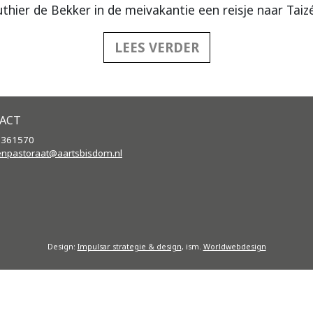
thier de Bekker in de meivakantie een reisje naar Taizé,
LEES VERDER
ACT
2361570
enpastoraat@aartsbisdom.
nl
Design:
Impulsar strategie & design
, ism.
Worldwebdesign