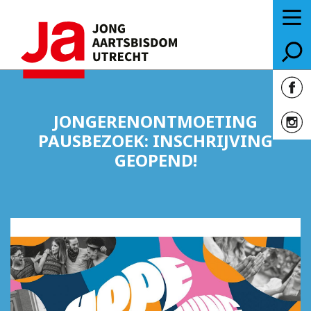
JONGERENONTMOETING
PAUSBEZOEK: INSCHRIJVING
GEOPEND!