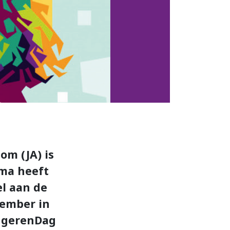
om (JA) is
ma heeft
el aan de
vember in
ongerenDag