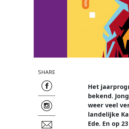
SHARE
Het jaarprog
bekend. Jon
weer veel ve
landelijke K
Ede. En op 2