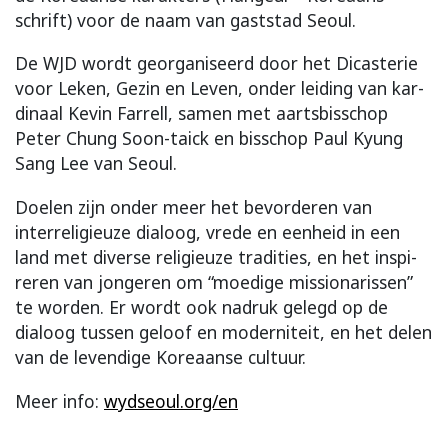
schrift) voor de naam van gast­stad Seoul.
De WJD wordt geor­ga­ni­seerd door het Di­cas­te­rie
voor Leken, Gezin en Leven, onder leiding van kar­
di­naal Kevin Farrell, samen met aarts­bis­schop
Peter Chung Soon-taick en bis­schop Paul Kyung
Sang Lee van Seoul.
Doelen zijn onder meer het bevor­de­ren van
interreli­gi­euze dialoog, vrede en een­heid in een
land met diverse reli­gi­euze tradities, en het in­spi­
re­ren van jon­ge­ren om “moe­dige mis­sio­na­rissen”
te wor­den. Er wordt ook nadruk gelegd op de
dialoog tussen geloof en moderni­teit, en het delen
van de leven­dige Koreaanse cultuur.
Meer info:
wydseoul.org/en