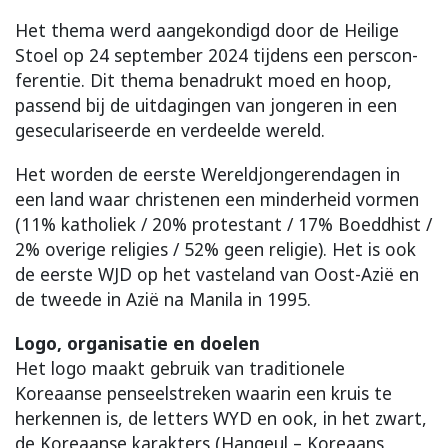
Het thema werd aan­ge­kon­digd door de Heilige
Stoel op 24 sep­tem­ber 2024 tij­dens een pers­con­
fe­ren­tie. Dit thema bena­drukt moed en hoop,
passend bij de uit­dagingen van jonge­ren in een
gese­cu­la­ri­seerde en ver­deelde wereld.
Het wor­den de eerste Wereld­jon­ge­ren­da­gen in
een land waar chris­te­nen een min­der­heid vormen
(11% katho­liek / 20% pro­tes­tant / 17% Boeddhist /
2% overige religies / 52% geen religie). Het is ook
de eerste WJD op het vasteland van Oost-Azië en
de tweede in Azië na Manila in 1995.
Logo, organisatie en doelen
Het logo maakt gebruik van tra­di­tio­nele
Koreaanse penseelstreken waarin een kruis te
herkennen is, de letters WYD en ook, in het zwart,
de Koreaanse karakters (Hangeul – Koreaans