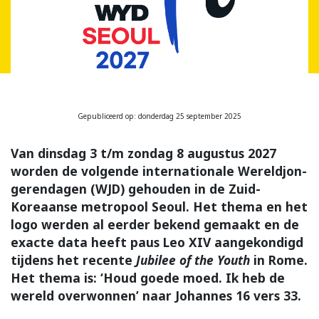
Gepubliceerd op: donderdag 25 september 2025
Van dins­dag 3 t/m zon­dag 8 au­gus­tus 2027
worden de volgende inter­na­tio­nale Wereldjon­
ge­ren­da­gen (WJD) gehouden in de Zuid-
Koreaanse metropool Seoul. Het thema en het
logo werden al eerder bekend gemaakt en de
exacte data heeft paus Leo XIV aangekondigd
tij­dens het recente
Jubilee of the Youth
in Rome.
Het thema is: ‘Houd goede moed. Ik heb de
wereld overwonnen’ naar Johannes 16 vers 33.