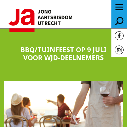
BBQ/TUINFEEST OP 9 JULI
VOOR WJD-DEELNEMERS