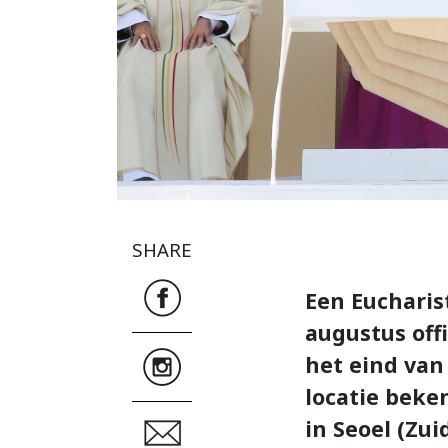
SHARE
Een Eucharis
augustus off
het eind van
locatie beke
in Seoel (Zui